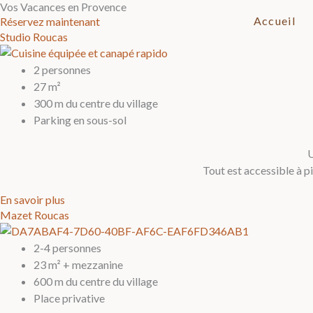
Vos Vacances en Provence
Aller
Accueil
Réservez maintenant
au
Studio Roucas
contenu
2 personnes
27 m²
300 m du centre du village
Parking en sous-sol
U
Tout est accessible à p
En savoir plus
Mazet Roucas
2-4 personnes
23 m² + mezzanine
600 m du centre du village
Place privative